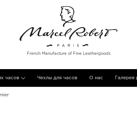
French Manufacture of Fine Leathergoods
их часов
Чехлы для часов
О нас
Галерея
mier