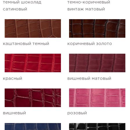
темный шоколад
темно-коричневый
сатиновый
винтаж матовый
Ремешки для часов Ulysse Nardin
Ремешки для часов Vacheron
Constantin
Ремешки для часов Zenith
каштановый темный
коричневый золото
красный
вишневый матовый
вишневый
розовый