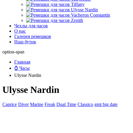
Чехлы для часов
О нас
Галерея ремешков
Наш бутик
option-span
Главная
⌚ Часы
Ulysse Nardin
Ulysse Nardin
Caprice
Diver
Marine
Freak
Dual Time
Classico
gmt big date