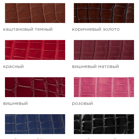
Ремешки для часов Ulysse Nardin
Ремешки для часов Vacheron
каштановый темный
коричневый золото
Constantin
Ремешки для часов Zenith
красный
вишневый матовый
вишневый
розовый