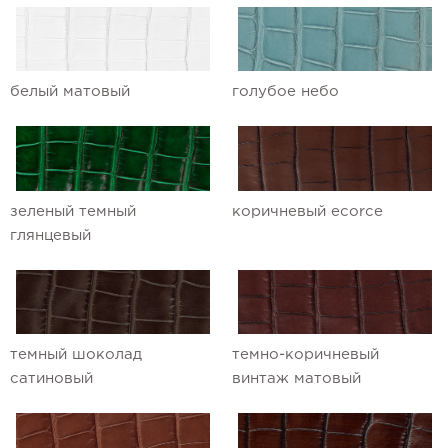
белый матовый
голубое небо
зеленый темный
коричневый ecorce
глянцевый
темный шоколад
темно-коричневый
сатиновый
винтаж матовый