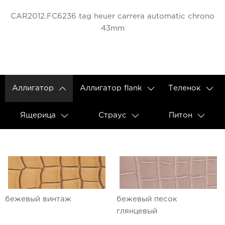
CAR2012.FC6236 tag heuer carrera automatic chrono
43mm
Аллигатор
Аллигатор flank
Теленок
Ящерица
Страус
Питон
бежевый винтаж
бежевый песок
глянцевый