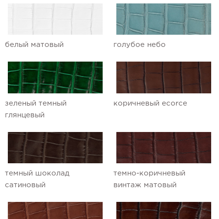
белый матовый
голубое небо
зеленый темный
коричневый ecorce
глянцевый
темный шоколад
темно-коричневый
сатиновый
винтаж матовый