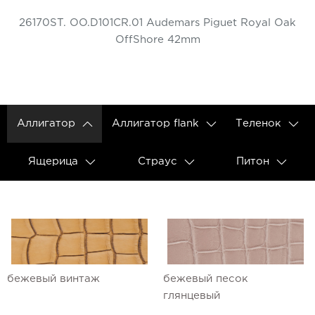
26170ST. OO.D101CR.01 Audemars Piguet Royal Oak
OffShore 42mm
Аллигатор
Аллигатор flank
Теленок
Ящерица
Страус
Питон
бежевый винтаж
бежевый песок
глянцевый