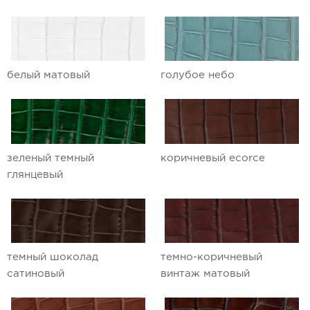
белый матовый
голубое небо
зеленый темный
коричневый ecorce
глянцевый
темный шоколад
темно-коричневый
сатиновый
винтаж матовый