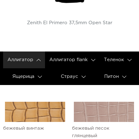
Zenith El Primero 37,5mm Open Star
Аллигатор
Аллигатор flank
Теленок
Ящерица
Страус
Питон
бежевый винтаж
бежевый песок
глянцевый