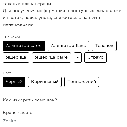
теленка или ящерицы.
Для получения информации о доступных видах кожи
и цветах, пожалуйста, свяжитесь с нашими
менеджерами.
Тип кожи
Аллигатор carre
Аллигатор flanc
Теленок
Ящерица
Ящерица carre
-
Страус
Цвет
Черный
Коричневый
Темно-синий
Как измерить ремешок?
Бренд часов:
Zenith