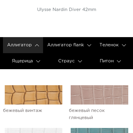
Ulysse Nardin Diver 42mm
Аллигатор
Аллигатор flank
Теленок
Ящерица
Страус
Питон
бежевый винтаж
бежевый песок
глянцевый