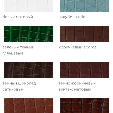
белый матовый
голубое небо
зеленый темный
коричневый ecorce
глянцевый
темный шоколад
темно-коричневый
сатиновый
винтаж матовый