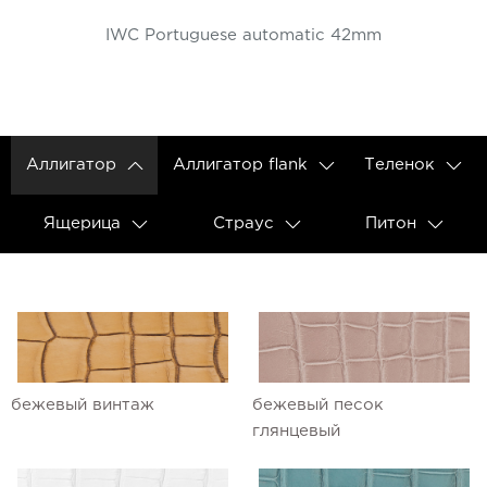
IWC Portuguese automatic 42mm
Аллигатор
Аллигатор flank
Теленок
Ящерица
Страус
Питон
бежевый винтаж
бежевый песок
глянцевый