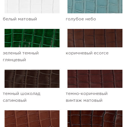
белый матовый
голубое небо
зеленый темный
коричневый ecorce
глянцевый
темный шоколад
темно-коричневый
сатиновый
винтаж матовый