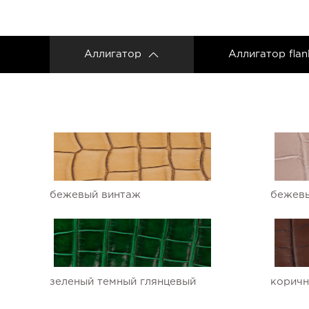
Аллигатор
Аллигатор flan
бежевый винтаж
бежевы
зеленый темный глянцевый
коричн