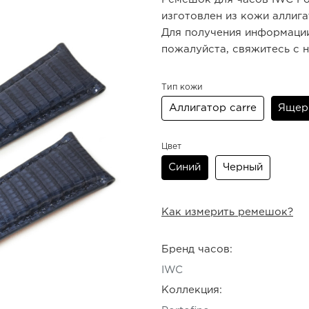
изготовлен из кожи аллига
Для получения информации
пожалуйста, свяжитесь с 
Тип кожи
Аллигатор carre
Ящери
Цвет
Синий
Черный
Как измерить ремешок?
Бренд часов:
IWC
Коллекция: