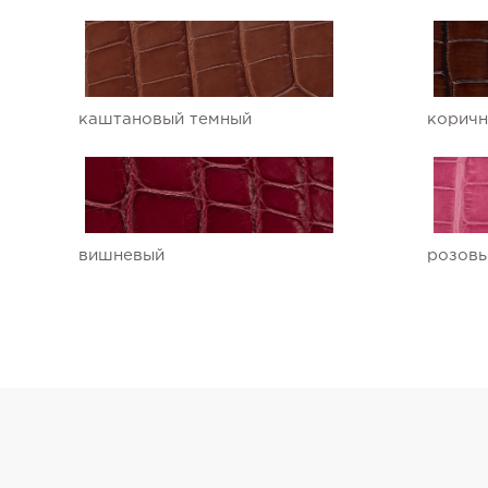
каштановый темный
коричн
вишневый
розов