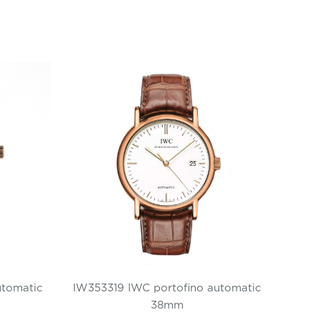
utomatic
IW353319 IWC portofino automatic
38mm