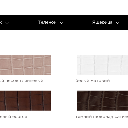
k
Теленок
Ящерица
й песок глянцевый
белый матовый
евый ecorce
темный шоколад сатин