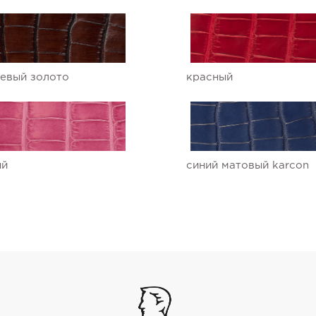
евый золото
красный
ый
синий матовый karcon