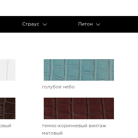
Страус
Питон
голубое небо
овый
темно-коричневый винтаж
матовый