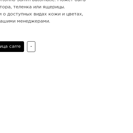
тора, теленка или ящерицы.
 о доступных видах кожи и цветах,
нашими менеджерами.
ца carre
-