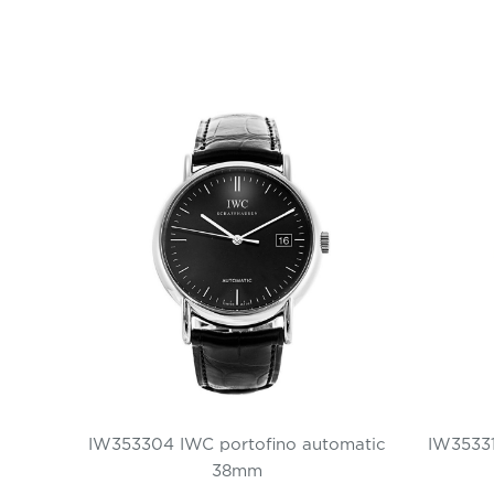
IW353304 IWC portofino automatic
IW35331
38mm