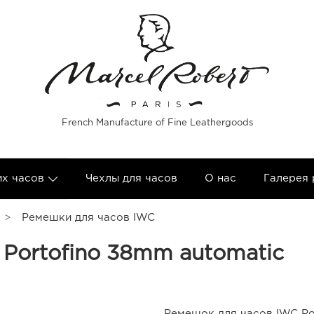
French Manufacture of Fine Leathergoods
их часов
Чехлы для часов
О нас
Галерея
Ремешки для часов IWC
Portofino 38mm automatic
Ремешок для часов IWC Po