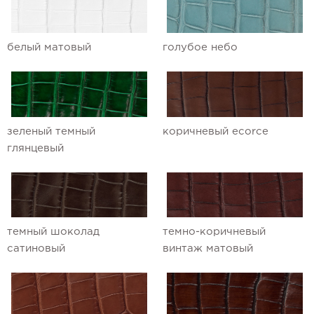
белый матовый
голубое небо
зеленый темный
коричневый ecorce
глянцевый
темный шоколад
темно-коричневый
сатиновый
винтаж матовый