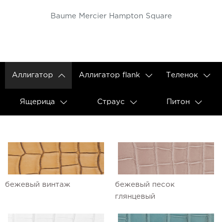
Baume Mercier Hampton Square
Аллигатор
Аллигатор flank
Теленок
Ящерица
Страус
Питон
бежевый винтаж
бежевый песок
глянцевый