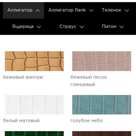
Аллигатор
Аллигатор flank
Теленок
Ящерица
Страус
Питон
бежевый винтаж
бежевый песок
глянцевый
белый матовый
голубое небо