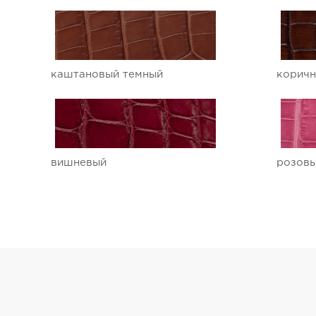
каштановый темный
коричн
вишневый
розов