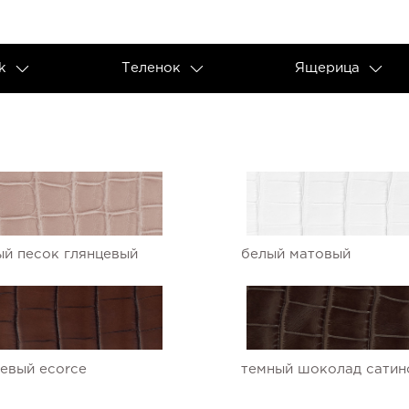
k
Теленок
Ящерица
й песок глянцевый
белый матовый
евый ecorce
темный шоколад сатин