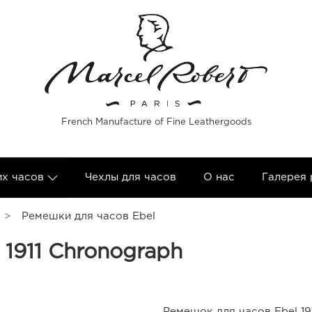
French Manufacture of Fine Leathergoods
их часов
Чехлы для часов
О нас
Галерея
Ремешки для часов Ebel
 1911 Chronograph
Ремешок для часов Ebel 19