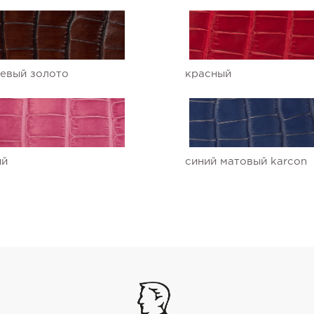
евый золото
красный
ый
синий матовый karcon