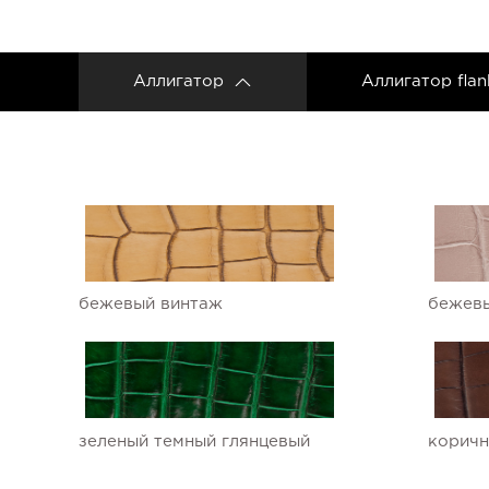
Аллигатор
Аллигатор flan
бежевый винтаж
бежевы
зеленый темный глянцевый
коричн