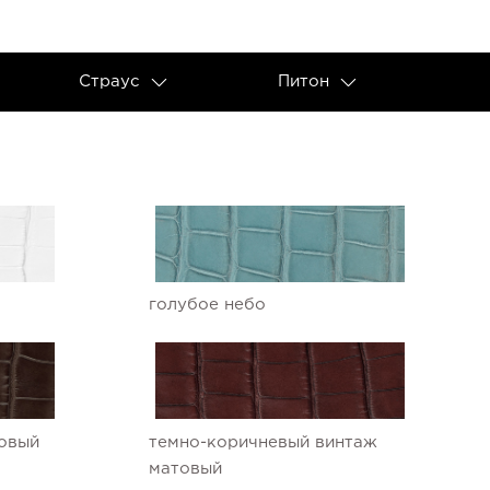
Страус
Питон
голубое небо
овый
темно-коричневый винтаж
матовый