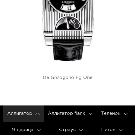
De Grisogono Fg One
Аллигатор
Аллигатор flank
Теленок
Ящерица
Страус
Питон