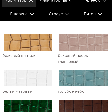
Аллигатор
Аллигатор flank
Теленок
Ящерица
Страус
Питон
бежевый винтаж
бежевый песок
глянцевый
белый матовый
голубое небо