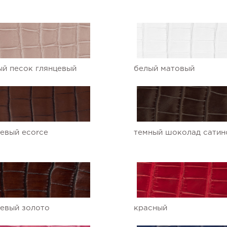
й песок глянцевый
белый матовый
евый ecorce
темный шоколад сатин
евый золото
красный