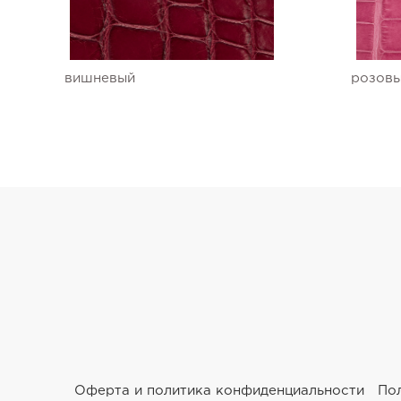
Ремешки для часов Ulysse Nardin
Ремешки для часов Vacheron Constantin
вишневый
розов
Ремешки для часов Zenith
Оферта и политика конфиденциальности
По