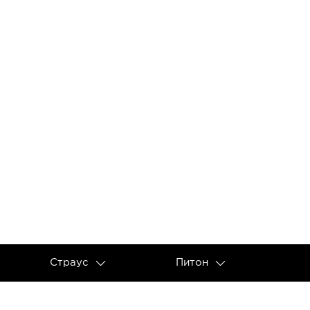
Страус
Питон