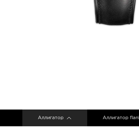
Ремешки для часов Frederique Constant
Ремешки для Carl F. Bucherer
Ремешки для часов Gerald Genta
Ремешки для часов Girard Perregaux
Ремешки для часов Harry Winston
Ремешки для часов Hermes
Ремешки для часов IWC
Ремешки для часов Jacob&Co
Ремешки для часов Jaquet Droz
Ремешки для часов Jaeger LeCoultre
Аллигатор
Аллигатор flan
Ремешки для часов Longines