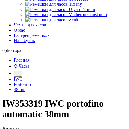
Чехлы для часов
О нас
Галерея ремешков
Наш бутик
option-span
Главная
⌚ Часы
...
IWC
Portofino
38mm
IW353319 IWC portofino
automatic 38mm
Артикул