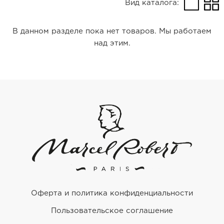
Вид каталога:
Ремешки для часов Bulgari
В данном разделе пока нет товаров. Мы работаем
Ремешки для часов Cartier
над этим.
Ремешки для часов Chopard
Ремешки для часов Corum
Ремешки для часов Daniel Roth
Ремешки для часов De Bethune
Ремешки для часов De Grisogono
Ремешки для часов Dewitt
Ремешки для часов Ebel
Оферта и политика конфиденциальности
Ремешки для часов Franck Muller
Пользовательское соглашение