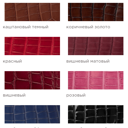
Ремешки для часов Ulysse Nardin
Ремешки для часов Vacheron
каштановый темный
коричневый золото
Constantin
Ремешки для часов Zenith
красный
вишневый матовый
вишневый
розовый