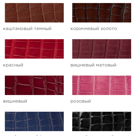
Ремешки для часов Ulysse Nardin
Ремешки для часов Vacheron
каштановый темный
коричневый золото
Constantin
Ремешки для часов Zenith
красный
вишневый матовый
вишневый
розовый