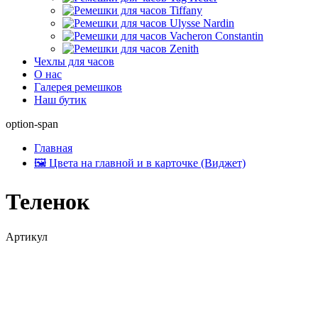
Чехлы для часов
О нас
Галерея ремешков
Наш бутик
option-span
Главная
🖼 Цвета на главной и в карточке (Виджет)
Теленок
Артикул