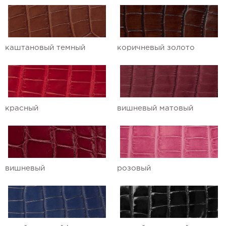
Ремешки для часов Ulysse Nardin
Ремешки для часов Vacheron
каштановый темный
коричневый золото
Constantin
Ремешки для часов Zenith
красный
вишневый матовый
вишневый
розовый