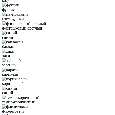
кофе
фуксия
изумрудный
фисташковый светлый
синий
баклажан
хаки
зеленый
карамель
коричневый
синий
темно-коричневый
фиолетовый