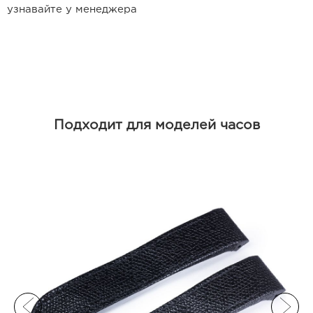
Ремешки для часов Frederique
узнавайте у менеджера
Constant
Ремешки для Carl F. Bucherer
Ремешки для часов Gerald Genta
Ремешки для часов Girard Perregaux
Подходит для моделей часов
Ремешки для часов Harry Winston
Ремешки для часов Hermes
Ремешки для часов IWC
Ремешки для часов Jacob&Co
Ремешки для часов Jaquet Droz
Ремешки для часов Jaeger LeCoultre
Ремешки для часов Longines