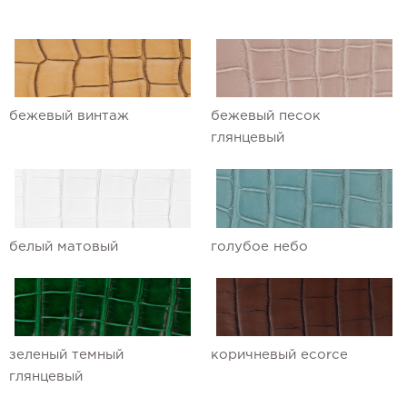
Ремешки для часов Ulysse Nardin
Ремешки для часов Vacheron
Constantin
бежевый винтаж
бежевый песок
Ремешки для часов Zenith
глянцевый
белый матовый
голубое небо
зеленый темный
коричневый ecorce
глянцевый