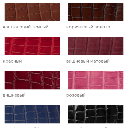
Ремешки для часов Ulysse Nardin
Ремешки для часов Vacheron
каштановый темный
коричневый золото
Constantin
Ремешки для часов Zenith
красный
вишневый матовый
вишневый
розовый