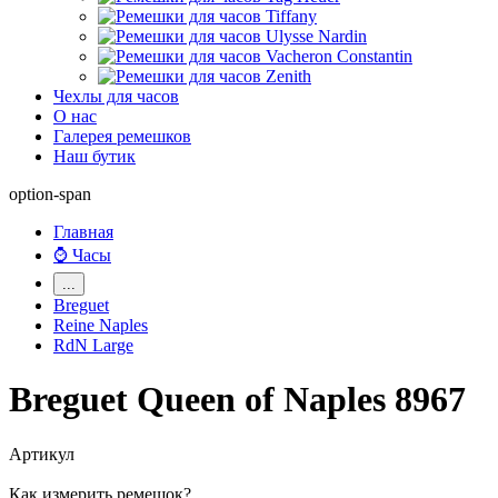
Чехлы для часов
О нас
Галерея ремешков
Наш бутик
option-span
Главная
⌚ Часы
...
Breguet
Reine Naples
RdN Large
Breguet Queen of Naples 8967
Артикул
Как измерить ремешок?