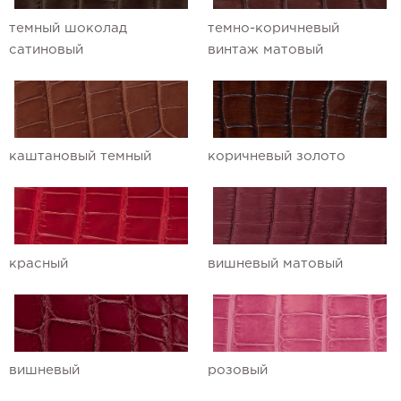
темный шоколад
темно-коричневый
Ремешки для часов Ulysse Nardin
сатиновый
винтаж матовый
Ремешки для часов Vacheron
Constantin
Ремешки для часов Zenith
каштановый темный
коричневый золото
красный
вишневый матовый
вишневый
розовый