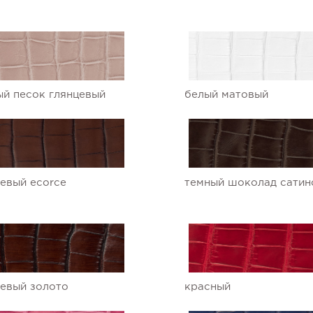
й песок глянцевый
белый матовый
евый ecorce
темный шоколад сатин
евый золото
красный