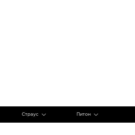
Страус
Питон