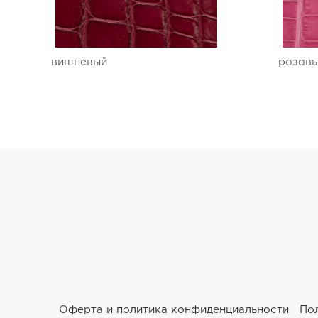
Ремешки для часов Ulysse Nardin
Ремешки для часов Vacheron Constantin
вишневый
розов
Ремешки для часов Zenith
Оферта и политика конфиденциальности
По