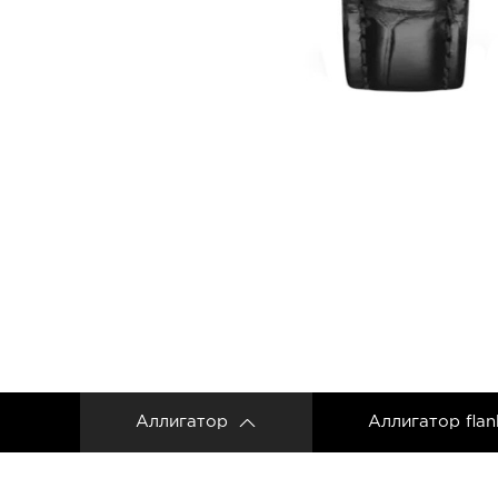
Ремешки для часов Frederique Constant
Ремешки для Carl F. Bucherer
Ремешки для часов Gerald Genta
Ремешки для часов Girard Perregaux
Ремешки для часов Harry Winston
Ремешки для часов Hermes
Ремешки для часов IWC
Ремешки для часов Jacob&Co
Ремешки для часов Jaquet Droz
Ремешки для часов Jaeger LeCoultre
Аллигатор
Аллигатор flan
Ремешки для часов Longines