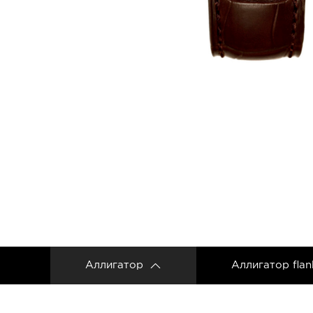
Ремешки для часов Frederique Constant
Ремешки для Carl F. Bucherer
Ремешки для часов Gerald Genta
Ремешки для часов Girard Perregaux
Ремешки для часов Harry Winston
Ремешки для часов Hermes
Ремешки для часов IWC
Ремешки для часов Jacob&Co
Ремешки для часов Jaquet Droz
Ремешки для часов Jaeger LeCoultre
Аллигатор
Аллигатор flan
Ремешки для часов Longines