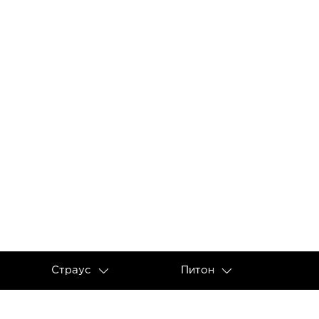
Страус
Питон