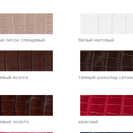
й песок глянцевый
белый матовый
евый ecorce
темный шоколад сатин
евый золото
красный