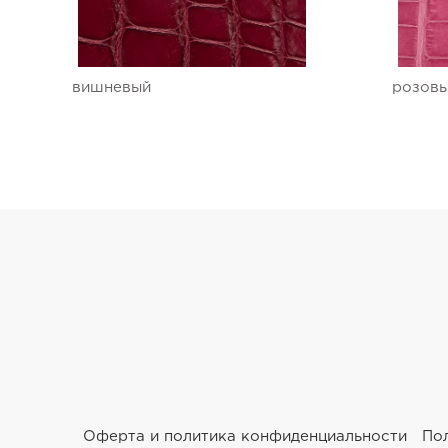
Ремешки для часов Ulysse Nardin
Ремешки для часов Vacheron Constantin
вишневый
розов
Ремешки для часов Zenith
Оферта и политика конфиденциальности
По