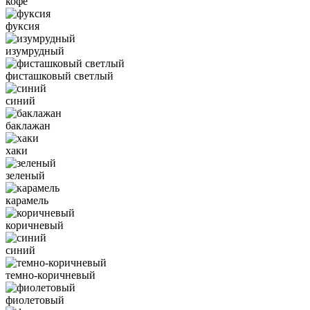
кофе
фуксия
изумрудный
фисташковый светлый
синий
баклажан
хаки
зеленый
карамель
коричневый
синий
темно-коричневый
фиолетовый