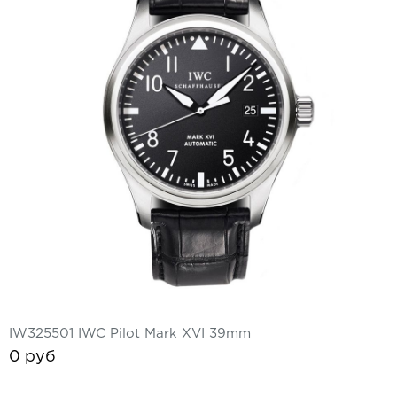
Ремешки для часов Frederique
Constant
Ремешки для Carl F. Bucherer
Ремешки для часов Gerald Genta
Ремешки для часов Girard Perregaux
Ремешки для часов Harry Winston
Ремешки для часов Hermes
Ремешки для часов IWC
Ремешки для часов Jacob&Co
Ремешки для часов Jaquet Droz
IW325501 IWC Pilot Mark XVI 39mm
Ремешки для часов Jaeger LeCoultre
0 руб
Ремешки для часов Longines