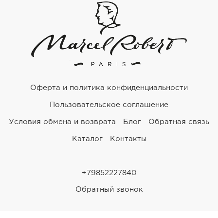
Ремешки для часов Bulgari
Ремешки для часов Cartier
Ремешки для часов Chopard
Ремешки для часов Corum
Оферта и политика конфиденциальности
Ремешки для часов Daniel Roth
Пользовательское соглашение
Ремешки для часов De Bethune
Условия обмена и возврата
Блог
Обратная связь
Ремешки для часов De Grisogono
Каталог
Контакты
Ремешки для часов Dewitt
+79852227840
Ремешки для часов Ebel
Обратный звонок
Ремешки для часов Franck Muller