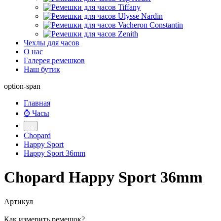
Чехлы для часов
О нас
Галерея ремешков
Наш бутик
option-span
Главная
⌚ Часы
...
Chopard
Happy Sport
Happy Sport 36mm
Chopard Happy Sport 36mm
Артикул
Как измерить ремешок?