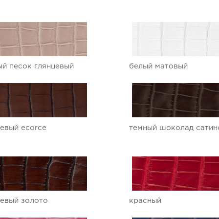
й песок глянцевый
белый матовый
евый ecorce
темный шоколад сатин
евый золото
красный