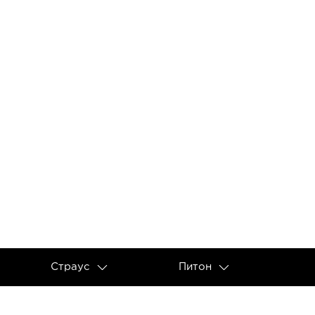
Страус
Питон