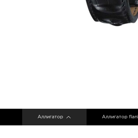
Ремешки для часов Frederique Constant
Ремешки для Carl F. Bucherer
Ремешки для часов Gerald Genta
Ремешки для часов Girard Perregaux
Ремешки для часов Harry Winston
Ремешки для часов Hermes
Ремешки для часов IWC
Ремешки для часов Jacob&Co
Ремешки для часов Jaquet Droz
Ремешки для часов Jaeger LeCoultre
Аллигатор
Аллигатор flan
Ремешки для часов Longines