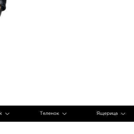
k
Теленок
Ящерица