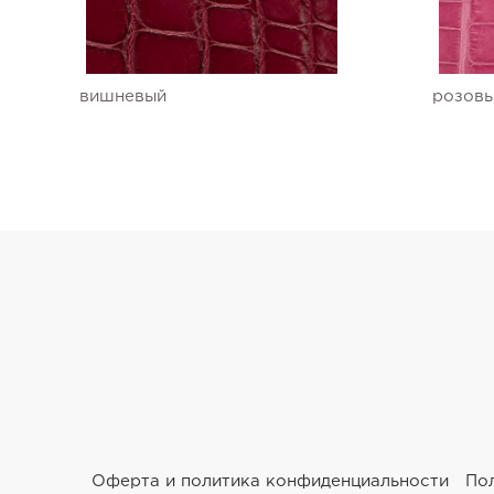
Ремешки для часов Ulysse Nardin
Ремешки для часов Vacheron Constantin
вишневый
розов
Ремешки для часов Zenith
Оферта и политика конфиденциальности
По