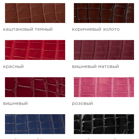
Ремешки для часов Ulysse Nardin
Ремешки для часов Vacheron
каштановый темный
коричневый золото
Constantin
Ремешки для часов Zenith
красный
вишневый матовый
вишневый
розовый