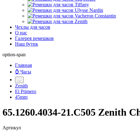
Чехлы для часов
О нас
Галерея ремешков
Наш бутик
option-span
Главная
⌚ Часы
...
Zenith
El Primero
45mm
65.1260.4034-21.C505 Zenith C
Артикул