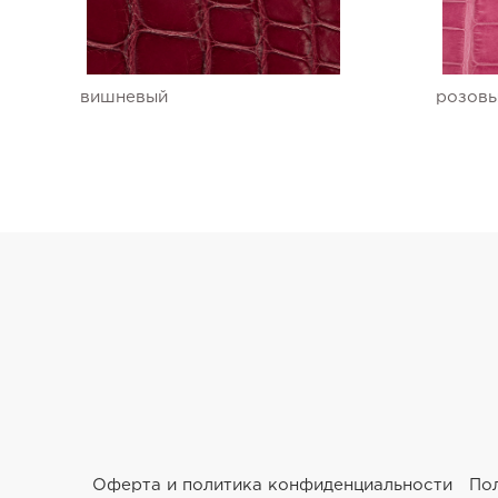
Ремешки для часов Ulysse Nardin
Ремешки для часов Vacheron Constantin
вишневый
розов
Ремешки для часов Zenith
Оферта и политика конфиденциальности
По