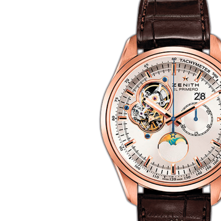
Ремешки для часов Bulgari
Ремешки для часов Cartier
Ремешки для часов Chopard
Ремешки для часов Corum
Ремешки для часов Daniel Roth
Ремешки для часов De Bethune
Ремешки для часов De Grisogono
Ремешки для часов Dewitt
Ремешки для часов Ebel
Ремешки для часов Franck Muller