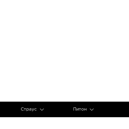
Страус
Питон