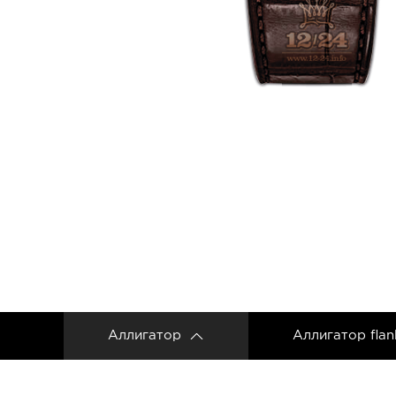
Ремешки для часов Frederique Constant
Ремешки для Carl F. Bucherer
Ремешки для часов Gerald Genta
Ремешки для часов Girard Perregaux
Ремешки для часов Harry Winston
Ремешки для часов Hermes
Ремешки для часов IWC
Ремешки для часов Jacob&Co
Ремешки для часов Jaquet Droz
Ремешки для часов Jaeger LeCoultre
Аллигатор
Аллигатор flan
Ремешки для часов Longines