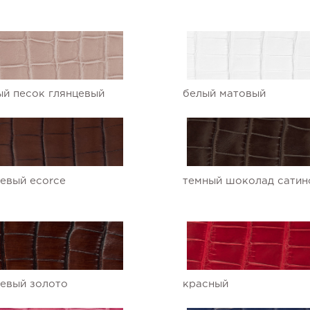
й песок глянцевый
белый матовый
евый ecorce
темный шоколад сатин
евый золото
красный