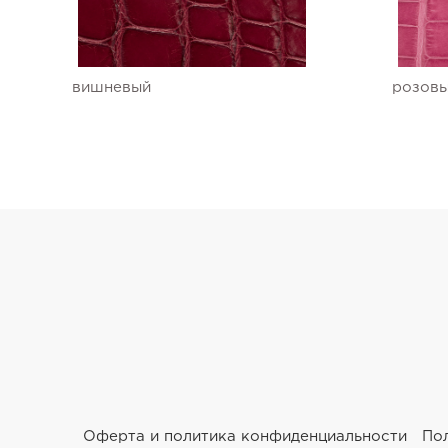
Ремешки для часов Ulysse Nardin
Ремешки для часов Vacheron Constantin
вишневый
розов
Ремешки для часов Zenith
Оферта и политика конфиденциальности
По