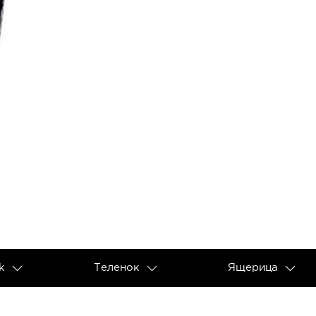
k
Теленок
Ящерица