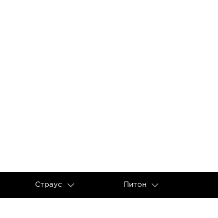
Страус
Питон