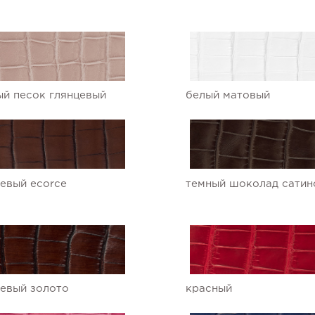
й песок глянцевый
белый матовый
евый ecorce
темный шоколад сатин
евый золото
красный