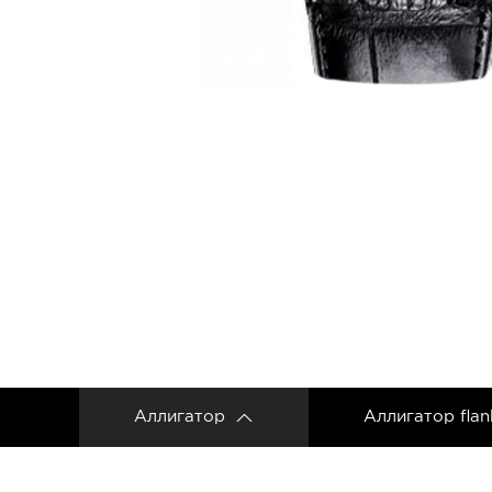
Ремешки для часов Frederique Constant
Ремешки для Carl F. Bucherer
Ремешки для часов Gerald Genta
Ремешки для часов Girard Perregaux
Ремешки для часов Harry Winston
Ремешки для часов Hermes
Ремешки для часов IWC
Ремешки для часов Jacob&Co
Ремешки для часов Jaquet Droz
Ремешки для часов Jaeger LeCoultre
Аллигатор
Аллигатор flan
Ремешки для часов Longines