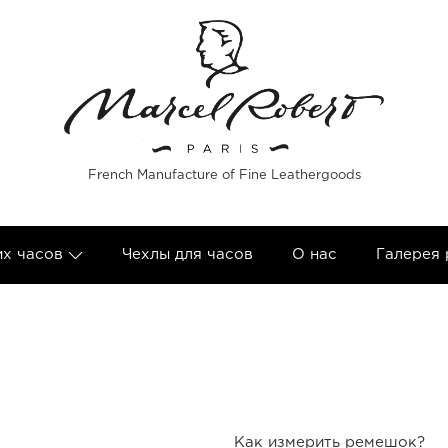
French Manufacture of Fine Leathergoods
их часов
Чехлы для часов
О нас
Галерея
Как измерить ремешок?