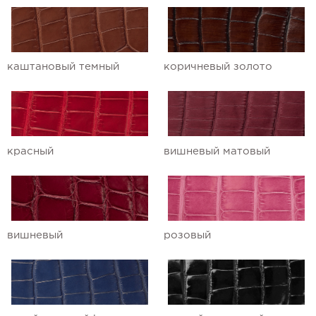
Ремешки для часов Ulysse Nardin
Ремешки для часов Vacheron
каштановый темный
коричневый золото
Constantin
Ремешки для часов Zenith
красный
вишневый матовый
вишневый
розовый