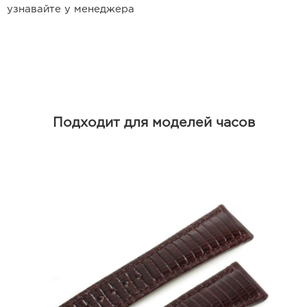
Ремешки для часов Frederique
узнавайте у менеджера
Constant
Ремешки для Carl F. Bucherer
Ремешки для часов Gerald Genta
Ремешки для часов Girard Perregaux
Подходит для моделей часов
Ремешки для часов Harry Winston
Ремешки для часов Hermes
Ремешки для часов IWC
Ремешки для часов Jacob&Co
Ремешки для часов Jaquet Droz
Ремешки для часов Jaeger LeCoultre
Ремешки для часов Longines