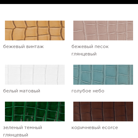
Ремешки для часов Ulysse Nardin
Ремешки для часов Vacheron
Constantin
Ремешки для часов Zenith
бежевый винтаж
бежевый песок
глянцевый
белый матовый
голубое небо
зеленый темный
коричневый ecorce
глянцевый