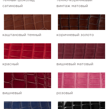
темный шоколад
темно-коричневый
сатиновый
винтаж матовый
Ремешки для часов Ulysse Nardin
Ремешки для часов Vacheron
Constantin
каштановый темный
коричневый золото
Ремешки для часов Zenith
красный
вишневый матовый
вишневый
розовый