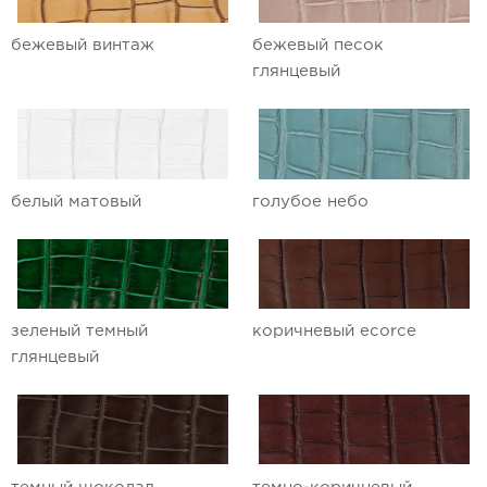
Ремешки для часов Maurice Lacroix
бежевый винтаж
бежевый песок
глянцевый
Ремешки для часов Omega
Ремешки для часов Panerai
Ремешки для часов Patek Philippe
белый матовый
голубое небо
Ремешки для часов Parmigiani
Ремешки для часов Piaget
Ремешки для часов Pierre Kunz
зеленый темный
коричневый ecorce
Ремешки для часов Roger Dubuis
глянцевый
Ремешки для часов Rolex
Ремешки для часов Tag Heuer
Ремешки для часов Tiffany