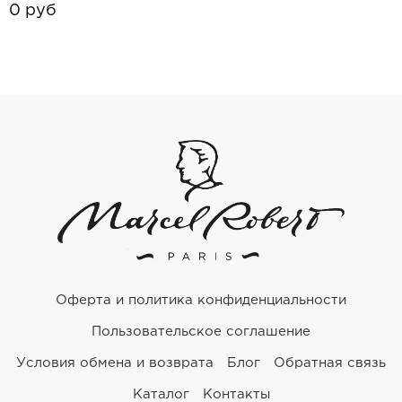
0 руб
Ремешки для часов Ulysse Nardin
Ремешки для часов Vacheron
Constantin
Ремешки для часов Zenith
Оферта и политика конфиденциальности
Пользовательское соглашение
Условия обмена и возврата
Блог
Обратная связь
Каталог
Контакты