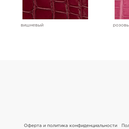
Ремешки для часов Ulysse Nardin
Ремешки для часов Vacheron Constantin
вишневый
розов
Ремешки для часов Zenith
Оферта и политика конфиденциальности
По