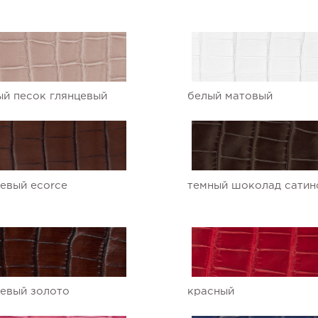
й песок глянцевый
белый матовый
евый ecorce
темный шоколад сатин
евый золото
красный