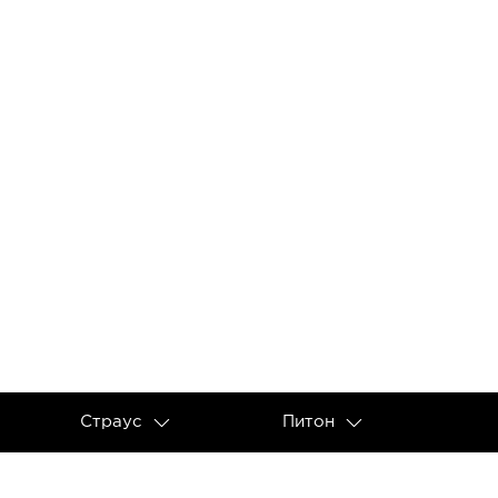
Страус
Питон