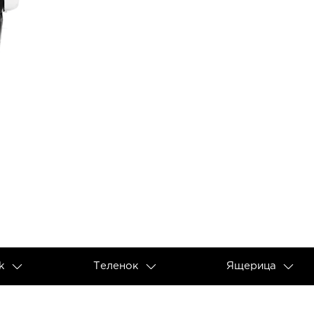
k
Теленок
Ящерица