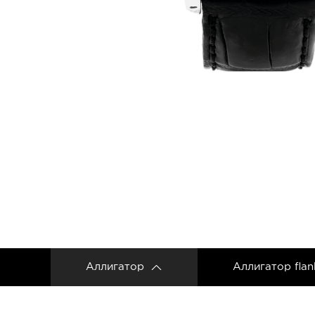
Ремешки для часов Frederique Constant
Ремешки для Carl F. Bucherer
Ремешки для часов Gerald Genta
Ремешки для часов Girard Perregaux
Ремешки для часов Harry Winston
Ремешки для часов Hermes
Ремешки для часов IWC
Ремешки для часов Jacob&Co
Ремешки для часов Jaquet Droz
Ремешки для часов Jaeger LeCoultre
Аллигатор
Аллигатор flan
Ремешки для часов Longines