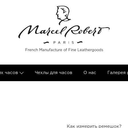
French Manufacture of Fine Leathergoods
их часов
Чехлы для часов
О нас
Галерея
Как измерить ремешок?