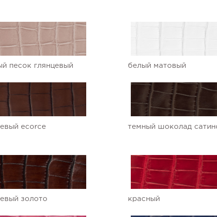
й песок глянцевый
белый матовый
евый ecorce
темный шоколад сатин
евый золото
красный