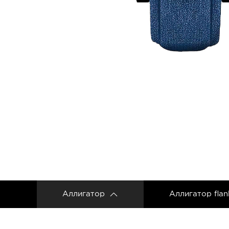
Ремешки для часов Frederique Constant
Ремешки для Carl F. Bucherer
Ремешки для часов Gerald Genta
Ремешки для часов Girard Perregaux
Ремешки для часов Harry Winston
Ремешки для часов Hermes
Ремешки для часов IWC
Ремешки для часов Jacob&Co
Ремешки для часов Jaquet Droz
Ремешки для часов Jaeger LeCoultre
Аллигатор
Аллигатор flan
Ремешки для часов Longines