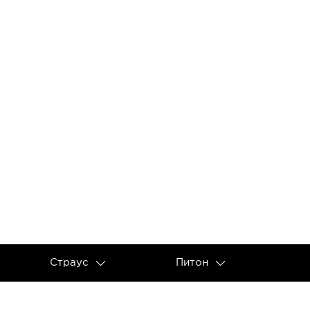
Страус
Питон