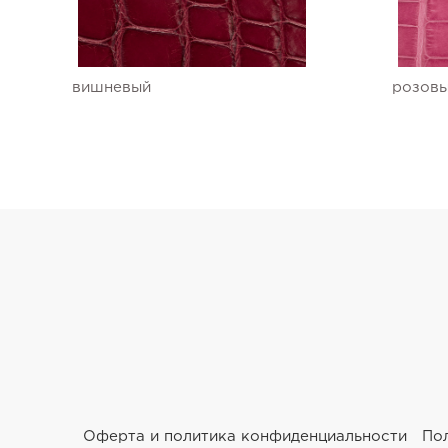
Ремешки для часов Ulysse Nardin
Ремешки для часов Vacheron Constantin
вишневый
розов
Ремешки для часов Zenith
Оферта и политика конфиденциальности
По