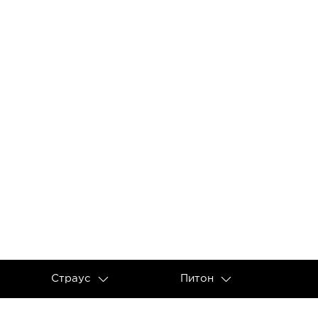
Страус
Питон