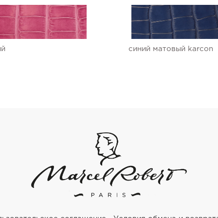
ый
синий матовый karcon