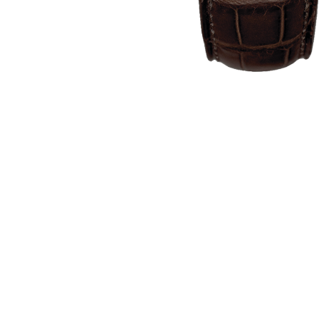
Ремешки для часов Frederique Constant
Ремешки для Carl F. Bucherer
Ремешки для часов Gerald Genta
Ремешки для часов Girard Perregaux
Ремешки для часов Harry Winston
Ремешки для часов Hermes
Ремешки для часов IWC
Ремешки для часов Jacob&Co
Ремешки для часов Jaquet Droz
Ремешки для часов Jaeger LeCoultre
Ремешки для часов Longines