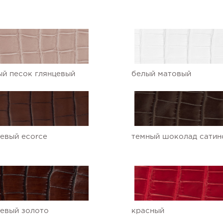
й песок глянцевый
белый матовый
евый ecorce
темный шоколад сатин
евый золото
красный