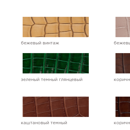
Ремешки для часов Ulysse Nardin
Ремешки для часов Vacheron Constantin
Ремешки для часов Zenith
бежевый винтаж
бежевы
зеленый темный глянцевый
коричн
каштановый темный
коричн