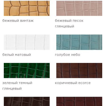
Ремешки для часов Maurice Lacroix
Ремешки для часов Omega
бежевый винтаж
бежевый песок
глянцевый
Ремешки для часов Panerai
Ремешки для часов Patek Philippe
Ремешки для часов Parmigiani
белый матовый
голубое небо
Ремешки для часов Piaget
Ремешки для часов Pierre Kunz
Ремешки для часов Roger Dubuis
зеленый темный
коричневый ecorce
Ремешки для часов Rolex
глянцевый
Ремешки для часов Tag Heuer
Ремешки для часов Tiffany