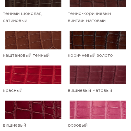
Ремешки для часов Ulysse Nardin
темный шоколад
темно-коричневый
сатиновый
винтаж матовый
Ремешки для часов Vacheron
Constantin
Ремешки для часов Zenith
каштановый темный
коричневый золото
красный
вишневый матовый
вишневый
розовый