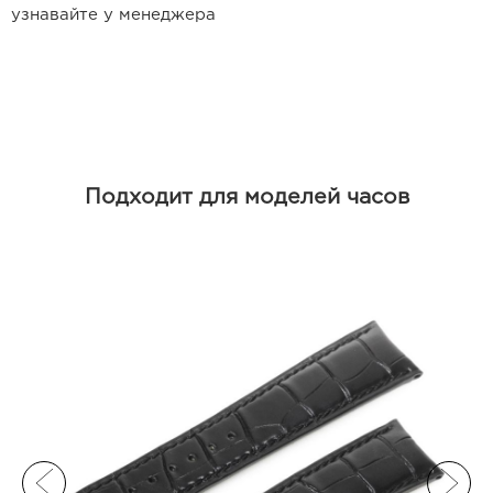
Ремешки для часов Frederique
узнавайте у менеджера
Constant
Ремешки для Carl F. Bucherer
Ремешки для часов Gerald Genta
Ремешки для часов Girard Perregaux
Подходит для моделей часов
Ремешки для часов Harry Winston
Ремешки для часов Hermes
Ремешки для часов IWC
Ремешки для часов Jacob&Co
Ремешки для часов Jaquet Droz
Ремешки для часов Jaeger LeCoultre
Ремешки для часов Longines