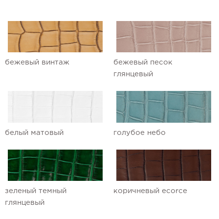
Ремешки для часов Ulysse Nardin
Ремешки для часов Vacheron
Constantin
бежевый винтаж
бежевый песок
Ремешки для часов Zenith
глянцевый
белый матовый
голубое небо
зеленый темный
коричневый ecorce
глянцевый