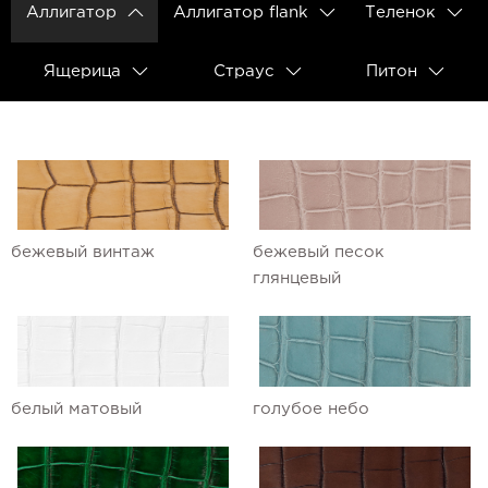
Аллигатор
Аллигатор flank
Теленок
Ремешки для часов Ulysse Nardin
Ящерица
Страус
Питон
Ремешки для часов Vacheron
Constantin
Ремешки для часов Zenith
бежевый винтаж
бежевый песок
глянцевый
белый матовый
голубое небо