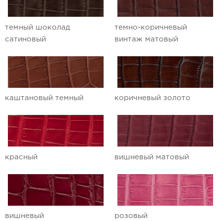
Ремешки для часов Ulysse Nardin
темный шоколад
темно-коричневый
Ремешки для часов Vacheron
сатиновый
винтаж матовый
Constantin
Ремешки для часов Zenith
каштановый темный
коричневый золото
красный
вишневый матовый
вишневый
розовый