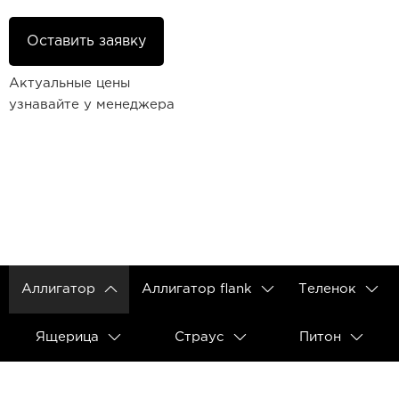
Ремешки для часов Frederique
Constant
Оставить заявку
Ремешки для Carl F. Bucherer
Актуальные цены
Ремешки для часов Gerald Genta
узнавайте у менеджера
Ремешки для часов Girard Perregaux
Ремешки для часов Harry Winston
Ремешки для часов Hermes
Ремешки для часов IWC
Ремешки для часов Jacob&Co
Аллигатор
Аллигатор flank
Теленок
Ремешки для часов Jaquet Droz
Ящерица
Страус
Питон
Ремешки для часов Jaeger LeCoultre
Ремешки для часов Longines