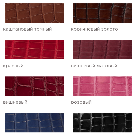
Ремешки для часов Ulysse Nardin
Ремешки для часов Vacheron
каштановый темный
коричневый золото
Constantin
Ремешки для часов Zenith
красный
вишневый матовый
вишневый
розовый